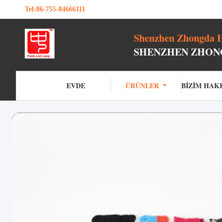
Tel:
86-755-84666111
Shenzhen Zhongda H
SHENZHEN ZHONG
EVDE
ÜRÜNLER
BIZIM HAK