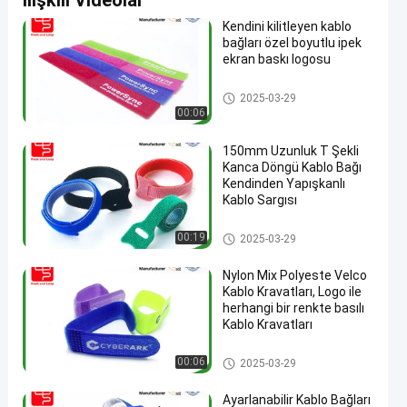
İlişkili Videolar
Kendini kilitleyen kablo
bağları özel boyutlu ipek
ekran baskı logosu
Kanca Ve Döngü Kablo Bağı
2025-03-29
00:06
150mm Uzunluk T Şekli
Kanca Döngü Kablo Bağı
Kendinden Yapışkanlı
Kablo Sargısı
Kanca Ve Döngü Kablo Bağı
00:19
2025-03-29
Nylon Mix Polyeste Velco
Kablo Kravatları, Logo ile
herhangi bir renkte basılı
Kablo Kravatları
Kanca Ve Döngü Kablo Bağı
00:06
2025-03-29
Ayarlanabilir Kablo Bağları