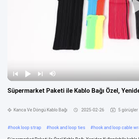
Süpermarket Paketi ile Kablo Bağı Özel, Yenide
Kanca Ve Döngü Kablo Bağı
2025-02-26
5 görüşler
#
hook loop strap
#
hook and loop ties
#
hook and loop cable w