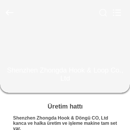
Zhongda
Hook
&
Loop
Co.,
Ltd.
All
Rights
EVDE
Reserved.
ÜRÜN
BIZIM
Shenzhen Zhongda Hook & Loop Co.,
HAKKIMIZDA
Ltd
FABRIKA
TURU
Üretim hattı
Shenzhen Zhongda Hook & Döngü CO, Ltd
KALITE
kanca ve halka üretim ve işleme makine tam set
var.