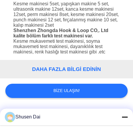
KONTROLÜ
Kesme makinesi 5set, yapışkan makine 5 set,
ultrasonik makine 12set, kanca kesme makinesi
12set, perm makinesi 8set, kesme makinesi 20set,
BIZIMLE
punch makinesi 12 set, fırçalanmış makine 10 set,
kalıp makinesi 2set
İLETIŞIM
Shenzhen Zhongda Hook & Loop CO,. Ltd
kalite bölüm farklı test makinesi var.
Kesme mukavemeti test makinesi, soyma
mukavemeti test makinesi, dayanıklılık test
HABERLER
makinesi, renk haslığı test makinesi gibi .etc
BIR
DAHA FAZLA BILGI EDININ
İNDIRIM
İSTE
BIZE ULAŞIN!
SITE
Popüler Kategoriler
Tüm
HARITASI
Shusen Dai