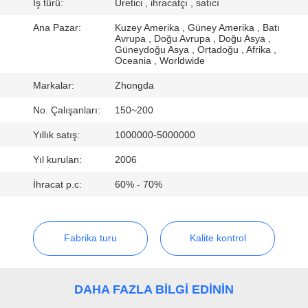
KONTROLÜ
İş türü:
Üretici , ihracatçı , satıcı
Ana Pazar:
Kuzey Amerika , Güney Amerika , Batı
Avrupa , Doğu Avrupa , Doğu Asya ,
BIZIMLE
Güneydoğu Asya , Ortadoğu , Afrika ,
Oceania , Worldwide
İLETIŞIM
Markalar:
Zhongda
HABERLER
No. Çalışanları:
150~200
Yıllık satış:
1000000-5000000
BIR
Yıl kurulan:
2006
İNDIRIM
İhracat p.c:
60% - 70%
İSTE
Fabrika turu
Kalite kontrol
SITE
HARITASI
DAHA FAZLA BILGI EDININ