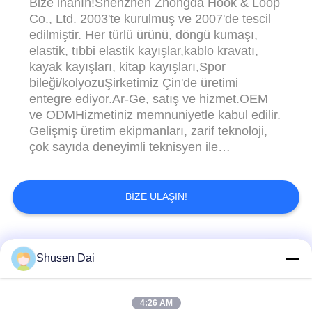
Bize inanın!Shenzhen Zhongda Hook & Loop
Co., Ltd. 2003'te kurulmuş ve 2007'de tescil
edilmiştir. Her türlü ürünü, döngü kumaşı,
elastik, tıbbi elastik kayışlar,kablo kravatı,
kayak kayışları, kitap kayışları,Spor
bileği/kolyozuŞirketimiz Çin'de üretimi
entegre ediyor.Ar-Ge, satış ve hizmet.OEM
ve ODMHizmetiniz memnuniyetle kabul edilir.
Gelişmiş üretim ekipmanları, zarif teknoloji,
çok sayıda deneyimli teknisyen ile
şirketimizKanca döngüsüTüm ürünlerimiz
SGS ve RoHS sertifikalarını
geçti.ISO9001/2008 ve ISO
BIZE ULAŞIN!
14001:2004Standart, üretim süreci ve bitmiş
ürünler ve düşünceli satış sonrası hizmet ...
Popüler Kategoriler
Tüm
Shusen Dai
Plastik Kanca Ve
4:26 AM
kanca ve halka bandı