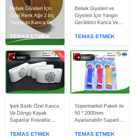
KONTROLÜ
Bebek Giysileri İçin
Bebek Giysileri ve
Özel Renk Ağır 2 İnç
Giysileri İçin Yangın
BIZIMLE
Yapışkan Kanca Ve
Geciktirici Kanca Ve
Döngü
İLETIŞIM
Döngü% 100 Naylon
TEMAS ETMEK
TEMAS ETMEK
HABERLER
HOT
BIR
İNDIRIM
İSTE
İpek Baskı Özel Kanca
Süpermarket Paketi ile
SITE
Ve Döngü Kayak
50 * 2000mm
HARITASI
Sapanlar Kravatlar
Ayarlanabilir Sapanlar
Pantolon Klip 560 * 50
Naylon Kanca Döngü
TEMAS ETMEK
TEMAS ETMEK
Mm