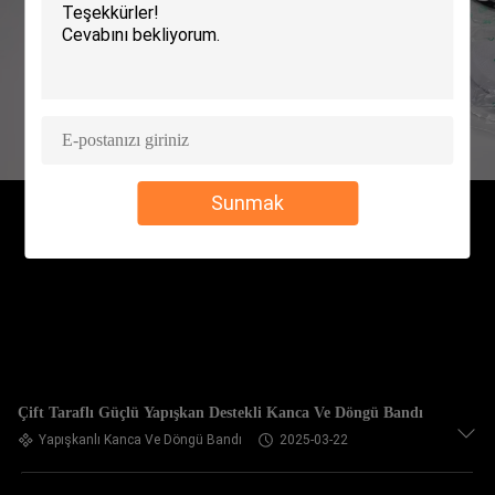
KONTROLÜ
BIZIMLE
İLETIŞIM
HABERLER
Sunmak
BIR
İNDIRIM
İSTE
SITE
Çift Taraflı Güçlü Yapışkan Destekli Kanca Ve Döngü Bandı
HARITASI
Yapışkanlı Kanca Ve Döngü Bandı
2025-03-22