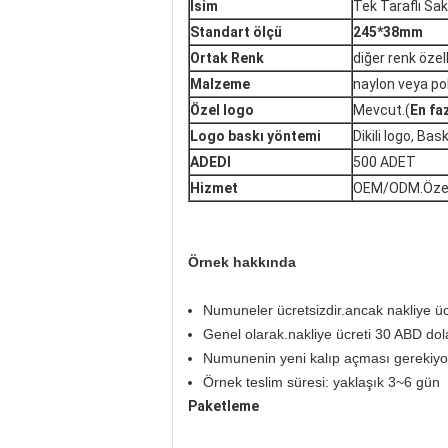
İsim
Tek Taraflı Sak
Standart ölçü
245*38mm
Ortak Renk
diğer renk özelle
Malzeme
naylon veya po
Özel logo
Mevcut.(
En faz
Logo baskı yöntemi
Dikili logo, Bas
ADEDI
500 ADET
Hizmet
OEM/ODM.Özel b
Örnek hakkında
Numuneler ücretsizdir.ancak nakliye üc
Genel olarak.nakliye ücreti 30 ABD dol
Numunenin yeni kalıp açması gerekiyor
Örnek teslim süresi: yaklaşık 3~6 gün
Paketleme