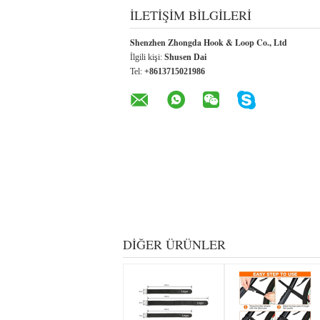
İLETIŞIM BILGILERI
Shenzhen Zhongda Hook & Loop Co., Ltd
İlgili kişi:
Shusen Dai
Tel:
+8613715021986
DIĞER ÜRÜNLER