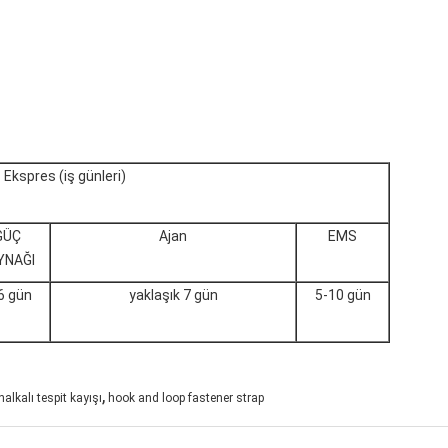
Ekspres (iş günleri)
GÜÇ
Ajan
EMS
YNAĞI
6 gün
yaklaşık 7 gün
5-10 gün
,
alkalı tespit kayışı
hook and loop fastener strap