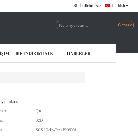
Bir İndirim İste
Turkish
IŞIM
BIR İNDIRIM İSTE
HABERLER
yrıntıları:
yeri:
Çin
adı:
SZD
ka:
SGS / Oeko-Tex / ISO9001