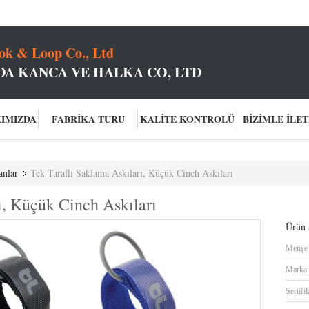
k & Loop Co., Ltd
A KANCA VE HALKA CO, LTD
KIMIZDA
FABRIKA TURU
KALITE KONTROLÜ
BIZIMLE İLET
anlar
Tek Taraflı Saklama Askıları, Küçük Cinch Askıları
ı, Küçük Cinch Askıları
Ürün a
Menşe 
Marka 
Sertifi