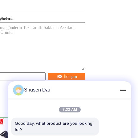
gönderin
İletişim
Shusen Dai
7:23 AM
Good day, what product are you looking 
for?