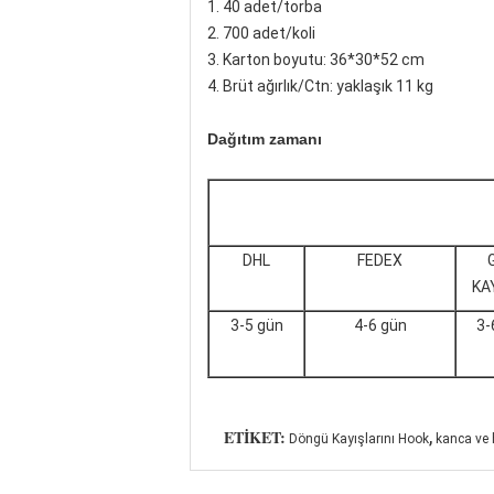
1. 40 adet/torba
2. 700 adet/koli
3. Karton boyutu: 36*30*52 cm
4. Brüt ağırlık/Ctn: yaklaşık 11 kg
Dağıtım zamanı
DHL
FEDEX
KA
3-5 gün
4-6 gün
3-
,
ETIKET:
Döngü Kayışlarını Hook
kanca ve h