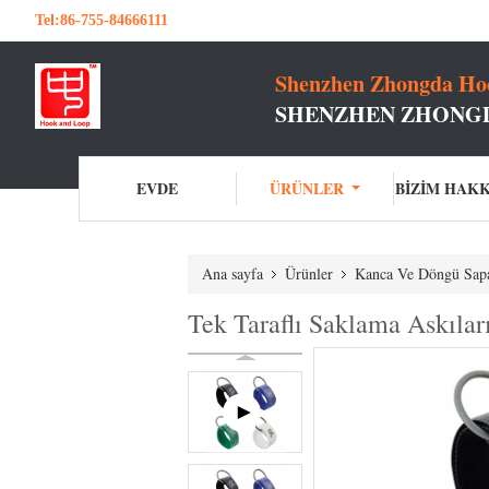
Tel:
86-755-84666111
Shenzhen Zhongda Hoo
SHENZHEN ZHONGD
EVDE
ÜRÜNLER
BIZIM HAK
Ana sayfa
Ürünler
Kanca Ve Döngü Sap
Tek Taraflı Saklama Askılar