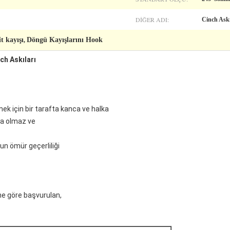
DIĞER ADI:
Cinch Askı
t kayışı
Döngü Kayışlarını Hook
,
ch Askıları
ek için bir tarafta kanca ve halka
ma olmaz ve
un ömür geçerliliği
ne göre başvurulan,