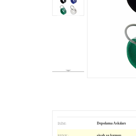
İSIM:
Depolama Askıları
RENK:
siyah ve kırmızı