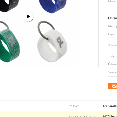
Model 
Ödeme
Min sip
Fiyat:
Ambalaj
Teslim 
Ödeme 
Yetene
TARAF:
Tek taraflı
STANDART ÖLÇÜ:
245*38m