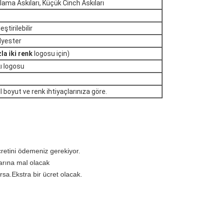
lama Askıları, Küçük Cinch Askıları
ştirilebilir
lyester
la iki renk
logosu için)
kı logosu
oyut ve renk ihtiyaçlarınıza göre.
retini ödemeniz gerekiyor.
arına mal olacak
sa.Ekstra bir ücret olacak.