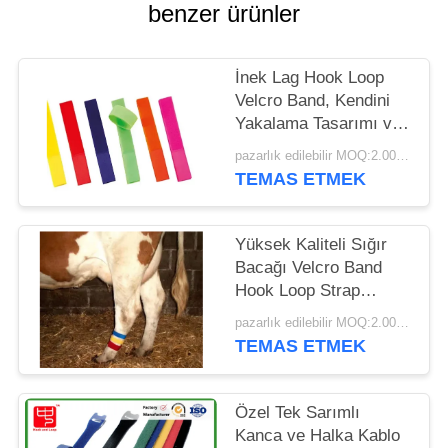
GIZLILIK
benzer ürünler
POLITIKASI
İnek Lag Hook Loop
Velcro Band, Kendini
Yakalama Tasarımı ve
Çeşitli Renk Seçimi
pazarlık edilebilir MOQ:2.000 adet
TEMAS ETMEK
Yüksek Kaliteli Sığır
Bacağı Velcro Band
Hook Loop Strap
15*180mm
pazarlık edilebilir MOQ:2.000 adet
özelleştirilebilir
TEMAS ETMEK
Özel Tek Sarımlı
Kanca ve Halka Kablo