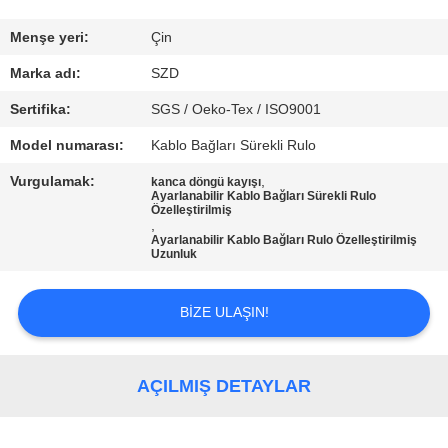
KONTROLÜ
Menşe yeri:
Çin
BIZIMLE
Marka adı:
SZD
İLETIŞIM
Sertifika:
SGS / Oeko-Tex / ISO9001
Model numarası:
Kablo Bağları Sürekli Rulo
HABERLER
Vurgulamak:
,
kanca döngü kayışı
Ayarlanabilir Kablo Bağları Sürekli Rulo
Özelleştirilmiş
BIR
,
Ayarlanabilir Kablo Bağları Rulo Özelleştirilmiş
İNDIRIM
Uzunluk
İSTE
BIZE ULAŞIN!
SITE
HARITASI
AÇILMIŞ DETAYLAR